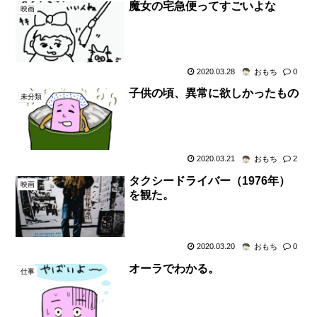
魔女の宅急便ってすごいよな
映画
2020.03.28
おもち
0
子供の頃、異常に欲しかったもの
未分類
2020.03.21
おもち
2
タクシードライバー（1976年）
映画
を観た。
2020.03.20
おもち
0
オーラでわかる。
仕事