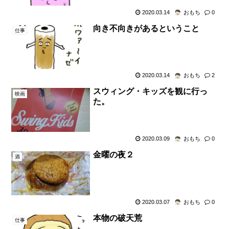
2020.03.14
おもち
0
向き不向きがあるということ
仕事
2020.03.14
おもち
2
スウィング・キッズを観に行っ
映画
た。
2020.03.09
おもち
0
金曜の夜２
酒
2020.03.07
おもち
0
本物の破天荒
仕事