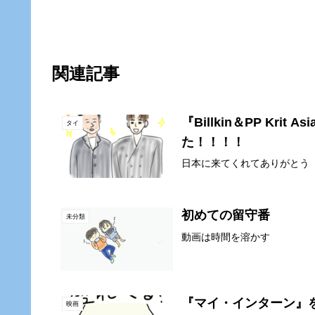
関連記事
『Billkin＆PP Krit A
タイ
た！！！！
日本に来てくれてありがとう
初めての留守番
未分類
動画は時間を溶かす
『マイ・インターン』
映画