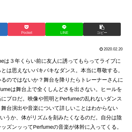
Pocket
LINE
コピー
2020.02.20
rfumeは３年くらい前に友人に誘ってもらってライブに
るとは思えないバキバキなダンス。本当に尊敬する。
いるのではないか？舞台を降りたらトレーナーさんに
fumeは舞台上で全くしんどさを出さない。ヒールを
プロだ。映像や照明とPerfumeの乱れないダンス
。舞台演出や音楽について詳しいことはわからない
るというか、体がリズムを刻みたくなるのだ。自分は陰
ズンッってPerfumeの音楽が体幹に入ってくる。