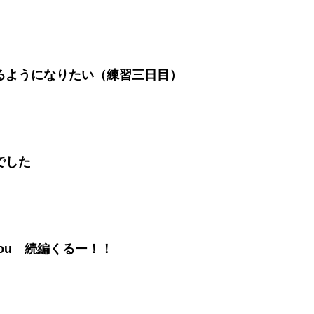
るようになりたい（練習三日目）
でした
out You 続編くるー！！