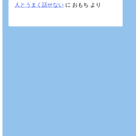
人とうまく話せない
に
おもち
より