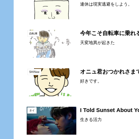
連休は現実逃避をしよう。
今年こそ自転車に乗れ
自転車
天変地異が起きた
オニュ君おつかれさま
SHINee
好きです。
I Told Sunset Ab
タイ
生きる活力