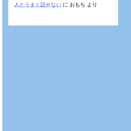
人とうまく話せない
に
おもち
より