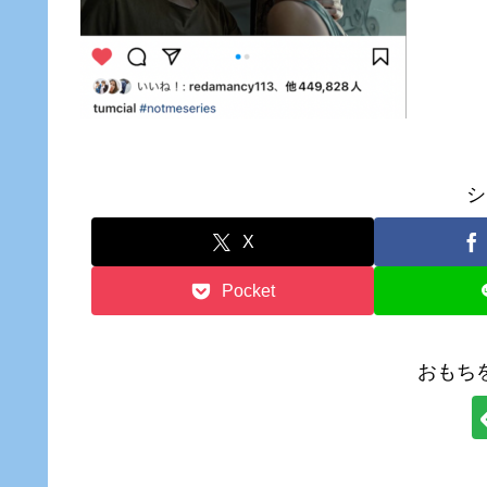
シ
X
Pocket
おもち