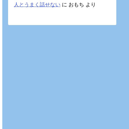
人とうまく話せない
に
おもち
より