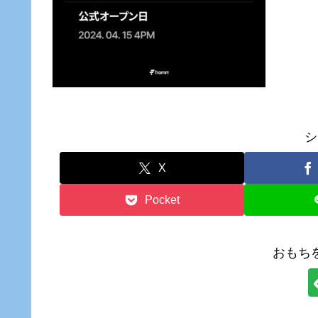
シ
X
Pocket
おもち