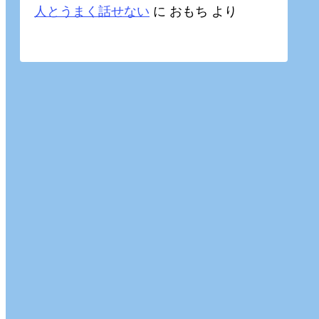
人とうまく話せない
に
おもち
より