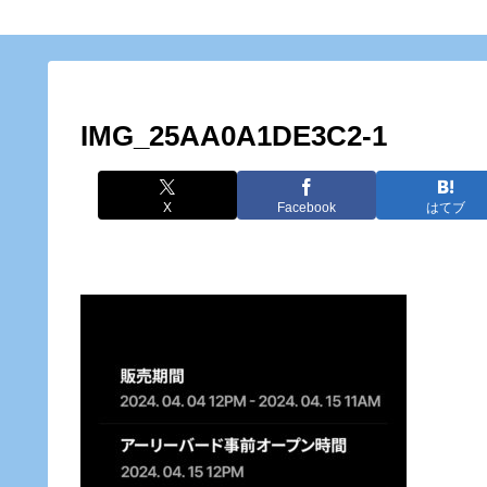
IMG_25AA0A1DE3C2-1
X
Facebook
はてブ