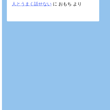
人とうまく話せない
に
おもち
より