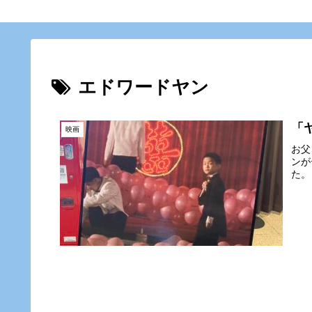
エドワードヤン
「
映画
お父
ンが
た。